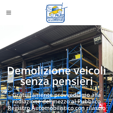
Demolizione veicoli
senza pensieri
Gratuitamente provvediamo alla
radiazione del mezzo al Pubblico
Registro Automobilistico con rilascio